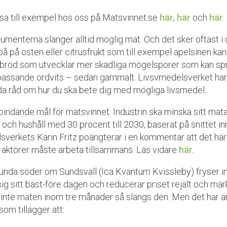
äsa till exempel hos oss på Matsvinnet.se
här
,
här
och
här
.
umenterna slänger alltid möglig mat. Och det sker oftast i
på på osten eller citrusfrukt som till exempel apelsinen ka
 bröd som utvecklar mer skadliga mögelsporer som kan sprid
en passande ordvits – sedan gammalt. Livsvmedelsverket har
da råd om hur du ska bete dig med mögliga livsmedel.
bindande mål för matsvinnet. Industrin ska minska sitt mat
r och hushåll med 30 procent till 2030, baserat på snittet i
erkets Karin Fritz poängterar i en kommentar att det här i
 aktörer måste arbeta tillsammans. Läs vidare
här.
urunda söder om Sundsvall (Ica Kvantum Kvissleby) fryser i
sig sitt bäst-före dagen och reducerar priset rejält och mä
s inte maten inom tre månader så slängs den. Men det har ä
 som tillägger att: