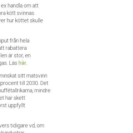
t ex handla om att
bra kött svinnas.
r hur köttet skulle
nput från hela
tt rabattera
en är stor, en
igas. Läs
här.
minskat sitt matsvinn
procent till 2030. Det
uffétallrikarna, mindre
t har skett
rst uppfyllt
vers tidigare vd, om
lsindustrin.