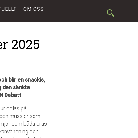
TUELLT
OM OSS
r 2025
och blir en snackis
,
g den sänkta
N Debatt.
ur odlas på
n och musslor som
kmjöl, som båda dras
rkanvändning och