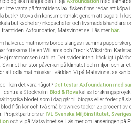
n biologiska mångfalden. Heja
Axfoundation
med samarbet
er inte vänta på framtidens lax: fisken finns redan att köpa i
kala butik? Utöva din konsumentmakt genom att säga till i kas
a lokala butikschefer/inköpschefer och livsmedelshandlare oc
n framtiden, Axfoundation, Matsvinnet.se. Läs mer
här.
om halverad matmoms borde slängas i samma papperskorg s
ar forskarna Helen Williams och Fredrik Wikström, Karlstad
Höj matmomsen i stället. Det svider inte tillräckligt i plån
. Svinnet har stor påverkan på klimatet och miljön och är e
för att odla mat minskar i världen. Vi på Matsvinnet.se kan b
lod- kan det vara något?
Det testar Axfoundation med sa
b
i centrala Stockholm.
Blod & Rova
kallas forskningsprojekt
äringsrika blodet som i dag går till biogas eller foder på s
 blod från kor och två små brownies täcker 25 procent av 
r. Projektpartners är
IVL Svenska Miljöinstitutet,
Sveriges
tion
och vi på Matsvinnet.se. Läs mer om lanseringen på P