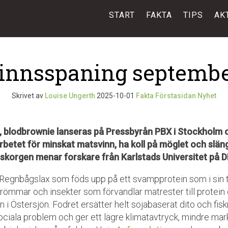
START
FAKTA
TIPS
AK
innsspaning septembe
Skrivet av
Louise Ungerth
2025-10-01
Fakta
Förstasidan
Nyhet
r, blodbrownie lanseras på Pressbyrån PBX i Stockholm
rbetet för minskat matsvinn, ha koll på möglet och slän
orgen menar forskare från Karlstads Universitet på D
! Regnbågslax som föds upp på ett svampprotein som i sin t
trömmar och insekter som förvandlar matrester till protei
i Östersjön. Fodret ersätter helt sojabaserat dito och fis
ciala problem och ger ett lägre klimatavtryck, mindre ma