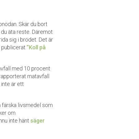
 onödan. Skär du bort
n du äta reste. Däremot
a sig i brödet. Det är
 publicerat
”Koll på
avfall med 10 procent
nrapporterat matavfall
nte är ett
n färska livsmedel som
rker om
nnu inte hänt
säger