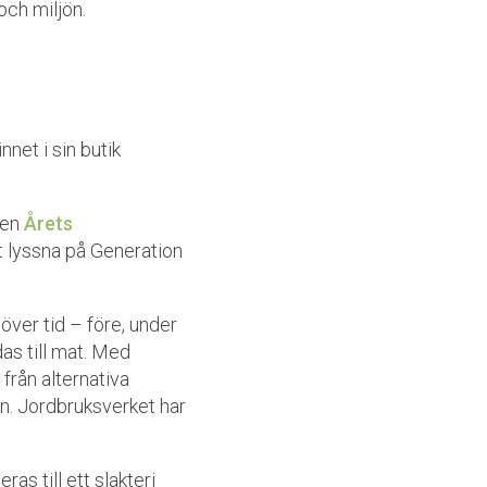
 och miljön.
net i sin butik
gen
Årets
t lyssna på Generation
över tid – före, under
as till mat. Med
från alternativa
n. Jordbruksverket har
as till ett slakteri