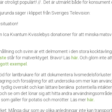
r är otroligt populärt! //.. Det är utmärkt både för konsument
jurunda säger i klippet från Sveriges Television:
situation!
 Ica Kvantum Kvisslebys donationer för att minska matsvin
shållning och svinn är ett delmoment i den stora kocktävlin
aste
står för mätverktyget. Bravo! Läs
här.
Och glöm inte at
 gott exempel
.
töd för lantbrukare för att dokumentera livsmedelsförluster 
nlagring och försäljning för att undersöka om mer kan använd
tydlig översikt och kan lättare beräkna potentiella intäkter 
h se om det lönar sig att hitta andra användningsområde
som gäller för potatis och morötter. Läs mer
här.
et: Många djur som av olika anledningar inte kan transporter