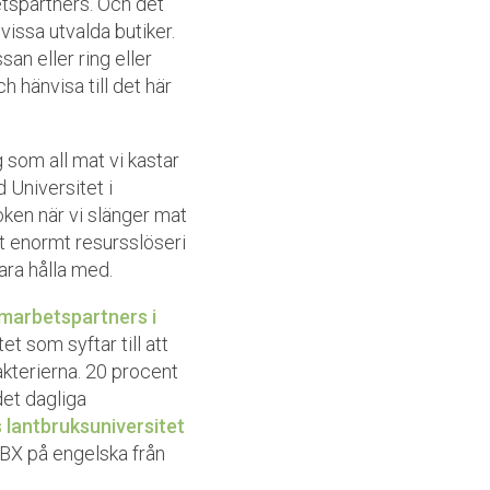
spartners. Och det
 vissa utvalda butiker.
san eller ring eller
h hänvisa till det här
om all mat vi kastar
 Universitet i
boken när vi slänger mat
tt enormt resursslöseri
ara hålla med.
marbetspartners i
et som syftar till att
lakterierna. 20 procent
det dagliga
 lantbruksuniversitet
BX på engelska från