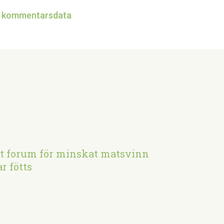
in kommentarsdata
tt forum för minskat matsvinn
r fötts