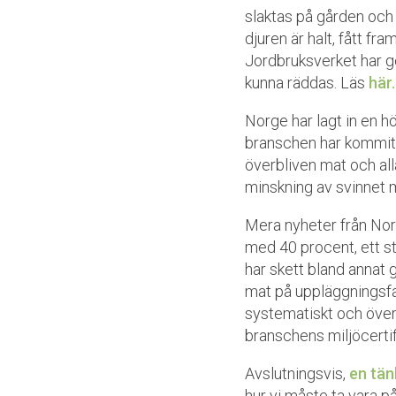
slaktas på gården och 
djuren är halt, fått fr
Jordbruksverket har ge
kunna räddas. Läs
här
Norge har lagt in en h
branschen har kommit 
överbliven mat och all
minskning av svinnet m
Mera nyheter från Nor
med 40 procent, ett st
har skett bland anna
mat på uppläggningsfa
systematiskt och över 
branschens miljöcertif
Avslutningsvis,
en tän
hur vi måste ta vara på