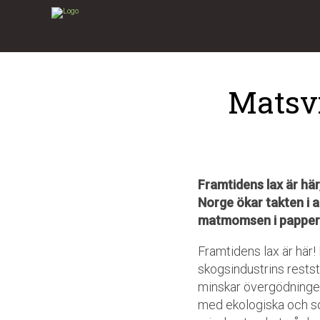
Matsv
Framtidens lax är hä
Norge ökar takten i a
matmomsen i pappersk
Framtidens lax är här
skogsindustrins rests
minskar övergödningen 
med ekologiska och so