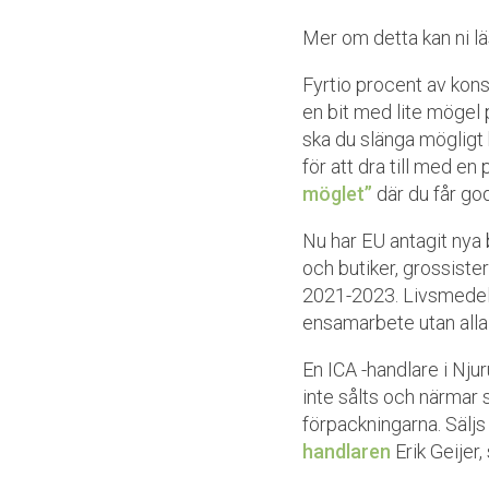
Mer om detta kan ni l
Fyrtio procent av kons
en bit med lite mögel 
ska du slänga mögligt
för att dra till med 
möglet”
där du får go
Nu har EU antagit nya 
och butiker, grossiste
2021-2023. Livsmedelsv
ensamarbete utan alla
En ICA -handlare i Nj
inte sålts och närmar 
förpackningarna. Sälj
handlaren
Erik Geijer,