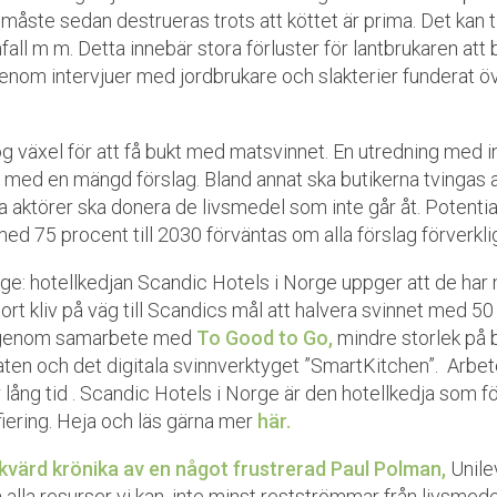
måste sedan destrueras trots att köttet är prima. Det kan 
amfall m m. Detta innebär stora förluster för lantbrukaren att 
nom intervjuer med jordbrukare och slakterier funderat öve
.
ög växel för att få bukt med matsvinnet. En utredning med i
med en mängd förslag. Bland annat ska butikerna tvingas a
a aktörer ska donera de livsmedel som inte går åt. Potential
ed 75 procent till 2030 förväntas om alla förslag förverkl
ge: hotellkedjan Scandic Hotels i Norge uppger att de har 
ort kliv på väg till Scandics mål att halvera svinnet med 50 
t genom samarbete med
To Good to Go,
mindre storlek på b
ten och det digitala svinnverktyget ”SmartKitchen”. Arbete
lång tid . Scandic Hotels i Norge är den hotellkedja som fö
iering. Heja och läs gärna mer
här.
kvärd krönika av en något frustrerad Paul Polman,
Unile
 alla resurser vi kan, inte minst restströmmar från livsmede