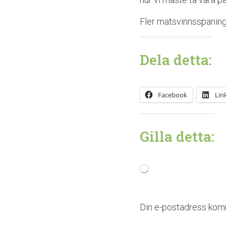
Fler matsvinnsspaninga
Dela detta:
Facebook
Lin
Gilla detta:
Laddar
in
…
Din e-postadress komm