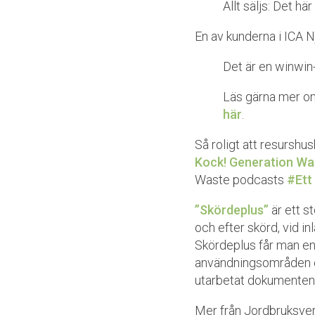
Allt säljs: Det hä
En av kunderna i ICA N
Det är en winwin-
Läs gärna mer om
här
.
Så roligt att resurshu
Kock!
Generation W
Waste podcasts
#Ett
”Skördeplus”
är ett s
och efter skörd, vid i
Skördeplus får man en 
användningsområden oc
utarbetat dokumenten 
Mer från Jordbruksverk