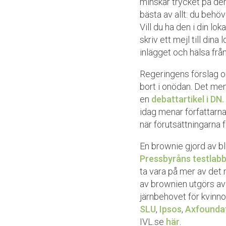
minskar trycket på de
bästa av allt: du behöv
Vill du ha den i din lo
skriv ett mejl till din
inlägget och hälsa frå
Regeringens förslag 
bort i onödan. Det men
en
debattartikel i DN.
idag menar författarna
när förutsättningarna 
En brownie gjord av b
Pressbyråns testlab
ta vara på mer av det n
av brownien utgörs av
järnbehovet för kvinno
SLU
,
Ipsos
,
Axfounda
IVL.se
här
.