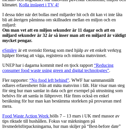
klimatet.
Kolla inslaget i TV 4!
I dessa tider när det bollas med miljarder hit och dit kan vi inte låta
bli att återigen påminna om skillnaden mellan en miljon och en
miljard:
Om man vet att en miljon sekunder är 11 dagar och att en
miljard sekunder är 32 år så inser man att en miljard är väldigt
mycket pengar.
eSmiley
är ett svenskt företag som med hjälp av ett enkelt verktyg
hjälper företag att väga, registrera och minska matsvinnet.
UNEP har i dagarna kommit med en tjock rapport
“Reducing
consumer food waste using green and digital technologies”
.
Fler rapporter:
“No food left behind”
. WWF har sammanställt
odlares erfarenheter från att mäta matsvinn i fält. Här visar man steg
för steg hur man samlar in data och ger exempel på utrustning som
behövs för att samla in fältprover. Här finns också en enkel
beräkning för hur man kan bestämma storleken på provarean med
mera.
Food Waste Action Week
hölls 7 – 13 mars i UK med massor av
tips riktade till hushållen. Fokus var märkningen på
livsmedelsförpackningarna, hur man skiljer på “Best-before date”