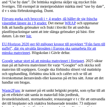
and “Use by date”. De brittiska reglerna skiljer sig mycket från
Sveriges. Till exempel är mejeriprodukter märkta med “use by date”,
d v s sista förbrukningsdag. Dumt.
Förvara gurka och broccoli i + 4 grader, då håller de sig fräscha
väsentligt längre än i 9 grader.
Det menar
WRAP
och uppmanar
folk att handla grönsaker och frukt i lösvikt för att undvika
plastförpackningar samt att inte slänga grönsaker på bäst- före
datum. Läs mer
här.
EU/Horizon 2020 ger 60 miljoner kronor till projektet “Från farm till
gaffel”, där sju utvalda lärosäten i Europa ska samarbeta för att
minska matsvinnet
. Högskolan i Gävle deltar.
Google satsar stort på att minska matsvinnet i företaget
. 2025 siktar
man på att halvera matsvinnet för varje “Googler” och skicka noll
matsvinn till soptippen. Google ska förhindra slöseri vid matinköp
och upphandling, förbättra sina kök och caféer och se till att
överskottsmat återanvänds eller kasseras på ett bra sätt. Antar att det
handlar om biogas.
Waste2Func
är namnet på ett unikt belgiskt projekt, som syftar till att
på ett effektivt sätt samla in matavfall från jordbruk,
livsmedelsindustri, stormarknader, restauranger e t c för att omvandla
det till bioplaster och ytaktiva biobaserade tensider. 73 miljoner