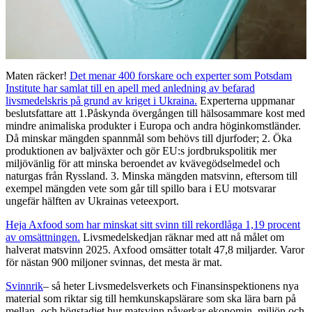
Maten räcker!
Det menar 400 forskare och experter som Potsdam
Institute har samlat till en apell med anledning av befarad
livsmedelskris på grund av kriget i Ukraina.
Experterna uppmanar
beslutsfattare att 1.Påskynda övergången till hälsosammare kost med
mindre animaliska produkter i Europa och andra höginkomstländer.
Då minskar mängden spannmål som behövs till djurfoder; 2. Öka
produktionen av baljväxter och gör EU:s jordbrukspolitik mer
miljövänlig för att minska beroendet av kvävegödselmedel och
naturgas från Ryssland. 3. Minska mängden matsvinn, eftersom till
exempel mängden vete som går till spillo bara i EU motsvarar
ungefär hälften av Ukrainas veteexport.
Heja Axfood som har minskat sitt svinn till rekordlåga 1,19 procent
av omsättningen.
Livsmedelskedjan räknar med att nå målet om
halverat matsvinn 2025. Axfood omsätter totalt 47,8 miljarder. Varor
för nästan 900 miljoner svinnas, det mesta är mat.
Svinnrik
– så heter Livsmedelsverkets och Finansinspektionens nya
material som riktar sig till hemkunskapslärare som ska lära barn på
mellan- och högstadiet hur matsvinn påverkar ekonomin, miljön och