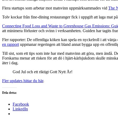
Flera startups som arbetar mot matsvinn uppmärksammades vid
The N
Tolv kockar från fine-dining restauranger fick i uppgift att laga mat 
Connecting Food Loss and Waste to Greenhouse Gas Emissions: Gui
att minimera förluster och svinn i verksamheten. Guiden har tagits fr
Fler rapporter: De offentliga köken kan spela en nyckelroll i att vän
en rapport
uppmanar regeringen att bland annat bygga upp en offentlig
Till sist, som ett tips som inte har med matsvinn att göra, men ändå.
Forskarna menar att risken för att dö i hjärt-kärlsjukdom skulle mins
äter i dag.
God Jul och ett riktigt Gott Nytt År!
Fler updates hittar du här
.
Dela detta:
Facebook
LinkedIn