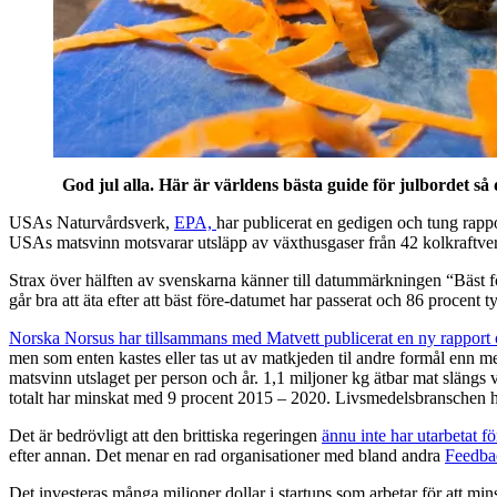
God jul alla. Här är världens bästa guide för julbordet så
USAs Naturvårdsverk,
EPA,
har publicerat en gedigen och tung rappo
USAs matsvinn motsvarar utsläpp av växthusgaser från 42 kolkraftver
Strax över hälften av svenskarna känner till datummärkningen “Bäst för
går bra att äta efter att bäst före-datumet har passerat och 86 procent tyc
Norska Norsus har tillsammans med Matvett publicerat en ny rappor
men som enten kastes eller tas ut av matkjeden til andre formål enn me
matsvinn utslaget per person och år. 1,1 miljoner kg ätbar mat slängs
totalt har minskat med 9 procent 2015 – 2020. Livsmedelsbranschen ha
Det är bedrövligt att den brittiska regeringen
ännu inte har utarbetat f
efter annan. Det menar en rad organisationer med bland andra
Feedbac
Det investeras många miljoner dollar i startups som arbetar för att mi