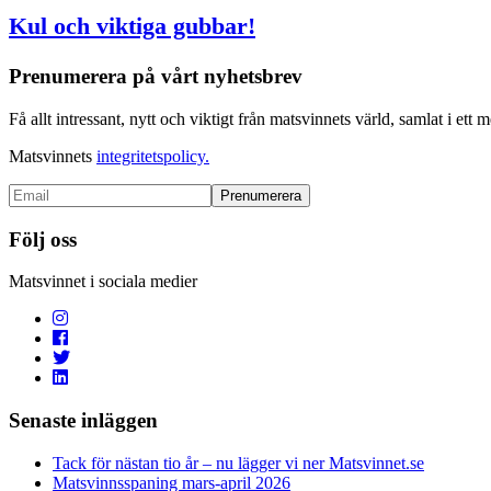
Kul och viktiga gubbar!
Prenumerera på vårt nyhetsbrev
Få allt intressant, nytt och viktigt från matsvinnets värld, samlat i ett m
Matsvinnets
integritetspolicy.
Följ oss
Matsvinnet i sociala medier
Senaste inläggen
Tack för nästan tio år – nu lägger vi ner Matsvinnet.se
Matsvinnsspaning mars-april 2026