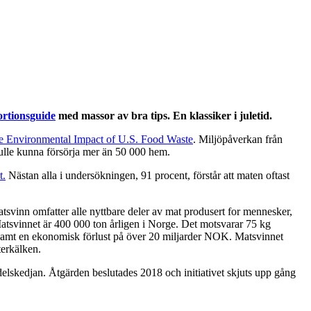
rtionsguide
med massor av bra tips. En klassiker i juletid.
e Environmental Impact of U.S. Food Waste
. Miljöpåverkan från
ulle kunna försörja mer än 50 000 hem.
t.
Nästan alla i undersökningen, 91 procent, förstår att maten oftast
vinn omfatter alle nyttbare deler av mat produsert for mennesker,
 Matsvinnet är 400 000 ton årligen i Norge. Det motsvarar 75 kg
kv samt en ekonomisk förlust på över 20 miljarder NOK. Matsvinnet
terkälken.
delskedjan. Åtgärden beslutades 2018 och initiativet skjuts upp gång