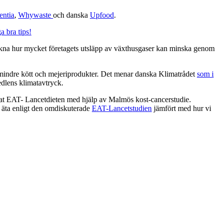
entia
,
Whywaste
och danska
Upfood
.
a bra tips!
eräkna hur mycket företagets utsläpp av växthusgaser kan minska genom
ed mindre kött och mejeriprodukter. Det menar danska Klimatrådet
som i
edlens klimatavtryck.
at EAT- Lancetdieten med hjälp av Malmös kost-cancerstudie.
e äta enligt den omdiskuterade
EAT-Lancetstudien
jämfört med hur vi