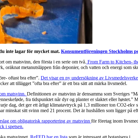
 du inte lagar för mycket mat.
Konsumentföreningen Stockholms po
rt om matsvinn, den första i en serie om två.
From Farm to Kitchen- th
k, oräknat metanutsläppen från deponier, och vatten och energi som sk
e- oftast bra efter”.
Det visar en ny undersökning av Livsmedelsverke
ker att tillägget ”ofta bra efter” är ett bra sätt att märka livsmedel.
t om matsvinn.
Definitionen av matsvinn är densamma som Sveriges “Mats
nneskeføde, fra tidspunktet når dyr og planter er slaktet eller høstet.”
 varje dag, det ger ett årligt klimatavtryck på 1,3 millioner ton CO2-e
r minskat sitt svinn med 21 procent. Det är hushållen som ligger på ef
örslag om obligatorisk rapportering av matsvinn
för företag inom livsme
k i spetsen.
nska matsvinnet.
ReFED har en lista
som är intressant att botanisera i.