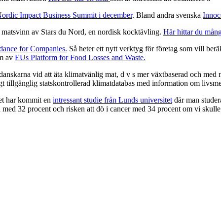
ordic Impact Business Summit i december
. Bland andra svenska
Innoc
på matsvinn av Stars du Nord, en nordisk kocktävling.
Här hittar du mång
dance for Companies.
Så heter ett nytt verktyg för företag som vill b
am av
EUs Platform for Food Losses and Waste.
ja danskarna vid att äta klimatvänlig mat, d v s mer växtbaserad och m
t tillgänglig statskontrollerad klimatdatabas med information om livsm
 Det har kommit en
intressant studie från Lunds universitet
där man studer
ka med 32 procent och risken att dö i cancer med 34 procent om vi skull