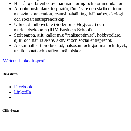
Har lång erfarenhet av marknadsföring och kommunikation.
Är opinionsbildare, inspiratör, föreläsare och skribent inom
matsvinnsprevention, resurshushållning, hållbarhet, ekologi
och socialt entreprenörskap.
Utbildad milljövetare (Södertörns Högskola) och
marknadsekonom (IHM Business School)
Stolt pappa, gift, kallar mig ”realistoptimist”, hobbyodlare,
djur- och naturälskare, aktivist och social entreprenör.
Älskar hållbart producerad, hälsosam och god mat och dryck,
relationsmat och kraften i människor.
Mårtens LinkedIn-profil
Dela detta:
Facebook
LinkedIn
Gilla detta: