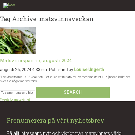
Tag Archive: matsvinnsveckan
Matsvinnspaning augusti 2024
augusti 26, 2024 4:33 e m
Published by
Louise Ungerth
”The Move to minus 15 Coalition”. Det kallas ett initiativ av livsmedelsaktörer i UK (nedan kallat det
svenska något mer korrekta...
...
SEARCH
Tweets by matsvinnet
Prenumerera på vårt nyhetsbrev
Få allt intressant, nytt och viktigt från matsvinnets värld,